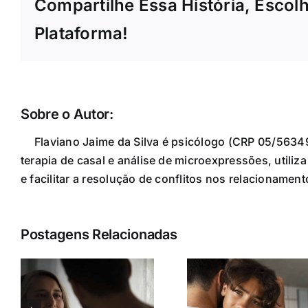
Compartilhe Essa História, Escol
Plataforma!
Sobre o Autor:
Flaviano da Silva
Flaviano Jaime da Silva é psicólogo (CRP 05/5634
terapia de casal e análise de microexpressões, utili
e facilitar a resolução de conflitos nos relacioname
Postagens Relacionadas
,
Depress
s
Psicoses e
bipolarid
esquizofrenia:
diferen
ento:
entendendo