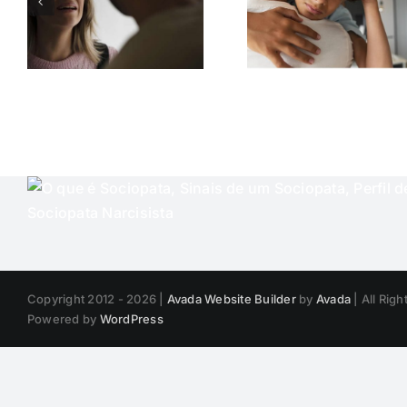
entre
alucinações,
tristez
delírios e
desânim
ruptura com
oscilaç
a realidade
intens
Copyright 2012 - 2026 |
Avada Website Builder
by
Avada
| All Rig
Powered by
WordPress