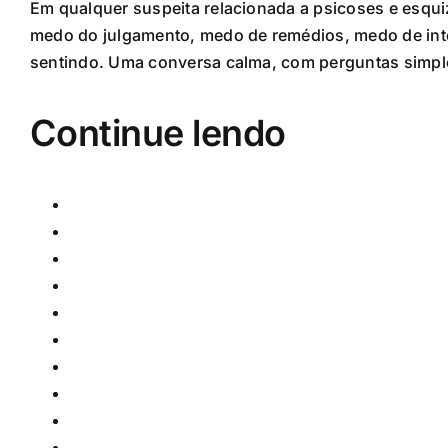
Em qualquer suspeita relacionada a psicoses e esqui
medo do julgamento, medo de remédios, medo de inte
sentindo. Uma conversa calma, com perguntas simples
Continue lendo
O que é psicopatologia e por que ela ajuda a en
Sinais e sintomas: como a mente comunica que 
O que é normalidade em saúde mental e por que e
Como é feita uma avaliação em saúde mental se
Consciência, atenção e orientação: quando a p
Memória, tempo e espaço: como lembranças e p
Afetividade e vontade: tristeza, medo, ânimo, de
Pensamento, linguagem e realidade: quando id
Depressão e bipolaridade: diferenças entre tris
Ansiedade, medo e pânico: quando o alarme inte