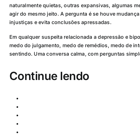
naturalmente quietas, outras expansivas, algumas m
agir do mesmo jeito. A pergunta é se houve mudança r
injustiças e evita conclusões apressadas.
Em qualquer suspeita relacionada a depressão e bipo
medo do julgamento, medo de remédios, medo de inte
sentindo. Uma conversa calma, com perguntas simples
Continue lendo
O que é psicopatologia e por que ela ajuda a en
Sinais e sintomas: como a mente comunica que 
O que é normalidade em saúde mental e por que e
Como é feita uma avaliação em saúde mental se
Consciência, atenção e orientação: quando a p