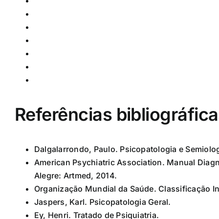
Memória, tempo e espaço: como lembranças e p
Afetividade e vontade: tristeza, medo, ânimo, de
Pensamento, linguagem e realidade: quando id
Depressão e bipolaridade: diferenças entre tris
Ansiedade, medo e pânico: quando o alarme inte
Psicoses e esquizofrenia: entendendo alucinaçõe
Sono, alimentação, substâncias e envelhecimen
Referências bibliográfic
Dalgalarrondo, Paulo. Psicopatologia e Semiolog
American Psychiatric Association. Manual Diagn
Alegre: Artmed, 2014.
Organização Mundial da Saúde. Classificação In
Jaspers, Karl. Psicopatologia Geral.
Ey, Henri. Tratado de Psiquiatria.